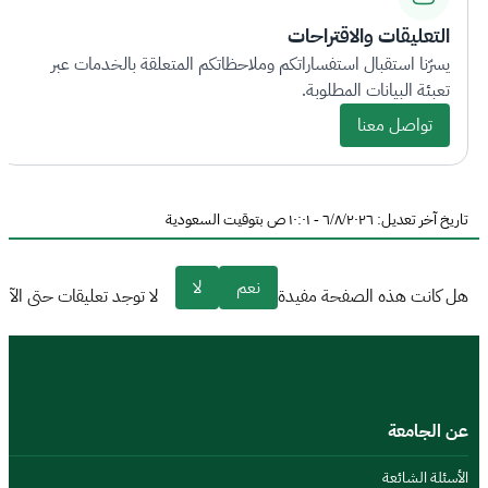
التعليقات والاقتراحات
يسرّنا استقبال استفساراتكم وملاحظاتكم المتعلقة بالخدمات عبر
تعبئة البيانات المطلوبة.
تواصل معنا
تاريخ آخر تعديل: ٦/٨/٢٠٢٦ - ١٠:٠١ ص بتوقيت السعودية
نعم
لا
هل كانت هذه الصفحة مفيدة
لا توجد تعليقات حتى الآن
عن الجامعة
الأسئلة الشائعة