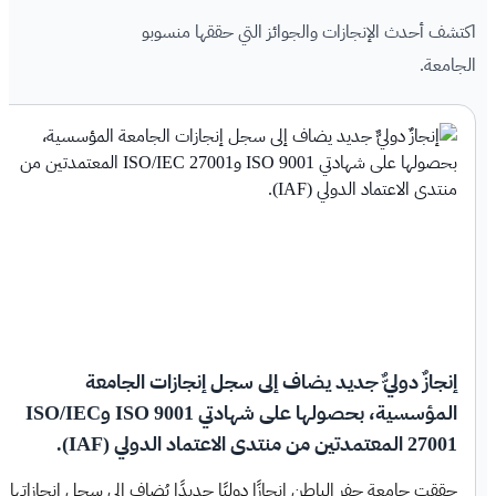
اكتشف أحدث الإنجازات والجوائز التي حققها منسوبو
الجامعة.
إنجازٌ دوليٌّ جديد يضاف إلى سجل إنجازات الجامعة
المؤسسية، بحصولها على شهادتي ISO 9001 وISO/IEC
27001 المعتمدتين من منتدى الاعتماد الدولي (IAF).
حققت جامعة حفر الباطن إنجازًا دوليًا جديدًا يُضاف إلى سجل إنجازاتها