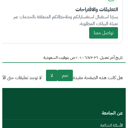
التعليقات والاقتراحات
يسرّنا استقبال استفساراتكم وملاحظاتكم المتعلقة بالخدمات عبر
تعبئة البيانات المطلوبة.
تواصل معنا
تاريخ آخر تعديل: ٦/٨/٢٠٢٦ - ١٠:٠١ ص بتوقيت السعودية
نعم
لا
هل كانت هذه الصفحة مفيدة
لا توجد تعليقات حتى الآن
عن الجامعة
الأسئلة الشائعة