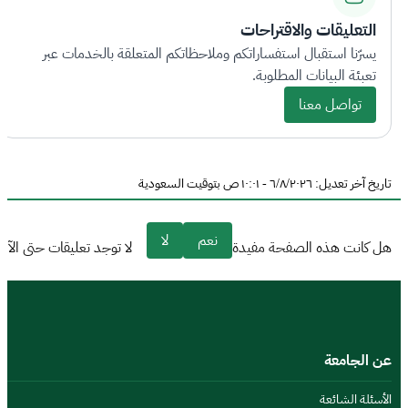
التعليقات والاقتراحات
يسرّنا استقبال استفساراتكم وملاحظاتكم المتعلقة بالخدمات عبر
تعبئة البيانات المطلوبة.
تواصل معنا
تاريخ آخر تعديل: ٦/٨/٢٠٢٦ - ١٠:٠١ ص بتوقيت السعودية
نعم
لا
هل كانت هذه الصفحة مفيدة
لا توجد تعليقات حتى الآن
عن الجامعة
الأسئلة الشائعة