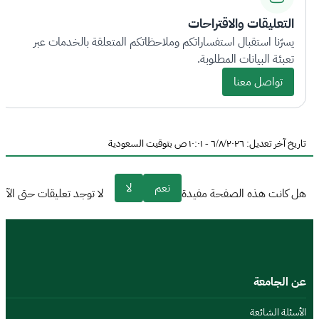
التعليقات والاقتراحات
يسرّنا استقبال استفساراتكم وملاحظاتكم المتعلقة بالخدمات عبر
تعبئة البيانات المطلوبة.
تواصل معنا
تاريخ آخر تعديل: ٦/٨/٢٠٢٦ - ١٠:٠١ ص بتوقيت السعودية
نعم
لا
هل كانت هذه الصفحة مفيدة
لا توجد تعليقات حتى الآن
عن الجامعة
الأسئلة الشائعة