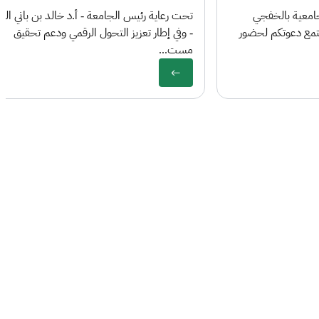
جامعية بالخفجي
تحت رعاية رئيس الجامعة - أ.د خالد بن باني الح
جتمع دعوتكم لحضور
- وفي إطار تعزيز التحول الرقمي ودعم تحقيق
مست...